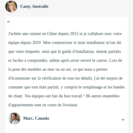
Cassy, ​​Australie
"
Depuis plus de 9 ans, Freddy, Doris et l'équipe de BFP nous
fournissent cuisines, buanderies, meubles-lavabos, linge de maison et
autres meubles de rangement pour nos projets de construction à
Adélaïde, en Australie-Méridionale. L'équipe met tout en œuvre pour
nous aider à respecter nos exigences et les cahiers des charges de nos
clients, que ce soit pour des projets d'une seule maison ou des projets
à plusieurs étages comptant plus de 5 appartements. Doris et son
équipe de conception ont participé à la réalisation de ma propre
maison l'année dernière et j'adore ma nouvelle cuisine et d'autres
détails de décoration, comme ma banquette avec rangements et
étagères ouvertes.