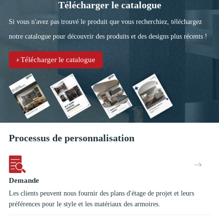
environnement continu entre la cuisine et le salon qui donne
Télécharger le catalogue
naissance à une zone homogène, idéale pour les espaces
Si vous n'avez pas trouvé le produit que vous recherchiez, téléchargez
métropolitains.
notre catalogue pour découvrir des produits et des designs plus récents !
Télécharger le catalogue
Processus de personnalisation
Demande
Les clients peuvent nous fournir des plans d'étage de projet et leurs
préférences pour le style et les matériaux des armoires.