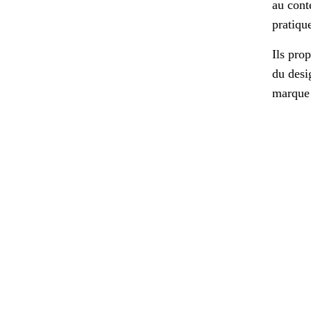
au cont
pratiqu
Ils pro
du desi
marque 