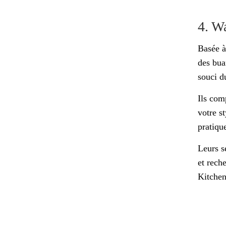
4. W
Basée à
des bua
souci du
Ils com
votre s
pratiqu
Leurs s
et rech
Kitchen