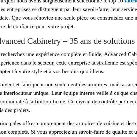
ourquoi nous avons soigneusement sélectionné le top 10
fabri
s entreprises se distinguent par leur savoir-faire, leur service
date. Que vous rénoviez une seule pièce ou construisiez une 
ire de confiance pour votre projet.
dvanced Cabinetry – 35 ans de solutions 
 recherchez une expérience complète et fluide, Advanced Cabin
xpérience dans le secteur, cette entreprise australienne est sp
aptent à votre style et à vos besoins quotidiens.
çoivent et fabriquent non seulement des armoires, mais assurent
le interlocuteur unique. Leur équipe interne veille à ce que ch
ion initiale à la finition finale. Ce niveau de contrôle permet
is des projets.
rincipales offres comprennent des armoires de cuisine et des 
ion complets. Si vous appréciez un savoir-faire de qualité et