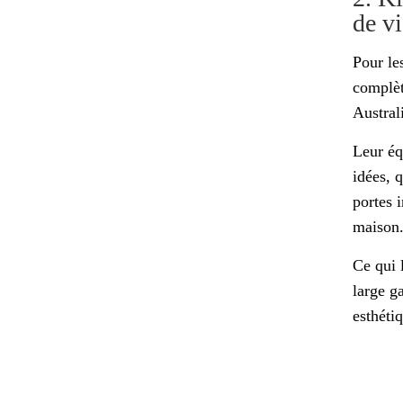
de vi
Pour le
complèt
Australi
Leur éq
idées, 
portes 
maison
Ce qui 
large g
esthéti