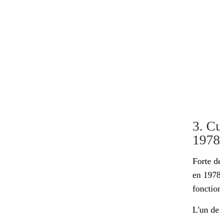
3. C
1978
Forte d
en 1978,
fonctio
L'un de