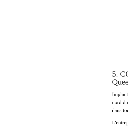
5. C
Quee
Implant
nord du
dans tou
L'entre