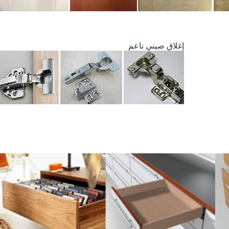
إغلاق صيني ناعم