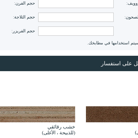
وويف:
حجم الفرن:
لصحون:
حجم الثلاجة:
حجم الفريزر:
ي سيتم استخدامها في مطابخك.
خشب رقائقي
)
(للذبيحة ، الأغلى)